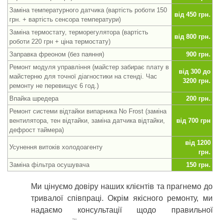
Заміна температурного датчика (вартість роботи 150
від 450 грн.
грн. + вартість сенсора температури)
Заміна термостату, терморегулятора (вартість
від 800 грн.
роботи 220 грн + ціна термостату)
Заправка фреоном (без паяння)
900 грн.
Ремонт модуля управління (майстер забирає плату в
від 300 до
майстерню для точної діагностики на стенді. Час
3200 грн.
ремонту не перевищує 6 год.)
Впайка шредера
200 грн.
Ремонт системи відтайки випарника No Frost (заміна
вентилятора, тен відтайки, заміна датчика відтайки,
від 700 грн
дефрост таймера)
від 1200
Усунення витоків холодоагенту
грн.
Заміна фільтра осушувача
150 грн.
Ми цінуємо довіру наших клієнтів та прагнемо до
тривалої співпраці. Окрім якісного ремонту, ми
надаємо консультації щодо правильної