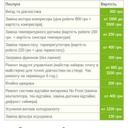
Послуга
Вартість
Виїзд та діагностика
300 грн
Заміна мотора компресора (ціна роботи 800 грн +
от 1800 до
вартість компресора)
5500 грн.
Заміна температурного датчика (вартість роботи 150
от 250 грн.
грн. + вартість сенсора температури)
Заміна термостату, терморегулятора (вартість
от 400 грн.
роботи 220 грн + ціна термостату)
Заправка фреоном (без паяння)
300 грн.
Ремонт модуля управління (майстер забирає плату в
от 800 до
майстерню для точної діагностики на стенді. Час
3200 грн.
ремонту не перевищує 6 год.)
Впайка шредера
200 грн.
Ремонт системи відтайки випарника No Frost (заміна
вентилятора, тен відтайки, заміна датчика відтайки,
от 400 грн
дефрост таймера)
Усунення витоків холодоагенту
от 1200 грн.
Заміна фільтра осушувача
150 грн.