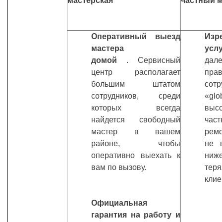
мастерская
частный 
Оперативный выезд
Изр
мастера
усл
домой
. Сервисный
дал
центр располагает
пр
большим штатом
сотр
сотрудников, среди
«g
которых всегда
выс
найдется свободный
час
мастер в вашем
рем
районе, чтобы
не 
оперативно выехать к
ниж
вам по вызову.
теря
клие
Официальная
гарантия на работу и