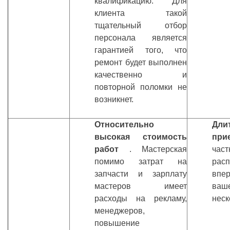
квалификацию. Для
клиента такой
тщательный отбор
персонала является
гарантией того, что
ремонт будет выполнен
качественно и
повторной поломки не
возникнет.
Относительно
Дл
высокая стоимость
при
работ
. Мастерская
час
помимо затрат на
рас
запчасти и зарплату
впер
мастеров имеет
ваше
расходы на рекламу,
неск
менеджеров,
повышение