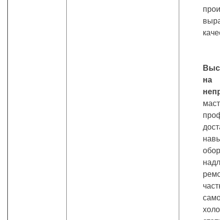
про
выр
каче
Выс
на
неп
маст
про
дос
нав
об
над
рем
час
сам
хол