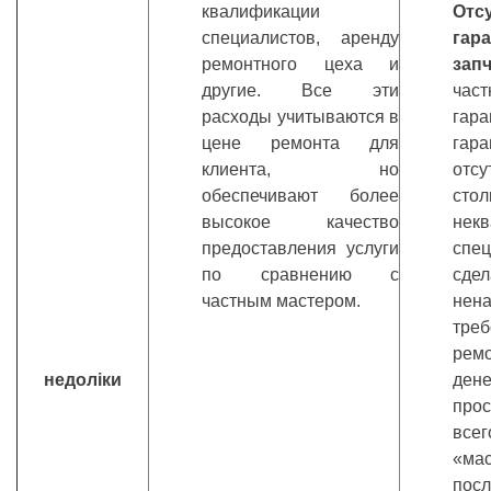
квалификации
От
специалистов, аренду
гар
ремонтного цеха и
зап
другие. Все эти
част
расходы учитываются в
гар
цене ремонта для
га
клиента, но
отс
обеспечивают более
ст
высокое качество
нек
предоставления услуги
спе
по сравнению с
сд
частным мастером.
нен
тре
рем
недоліки
дене
про
все
«мас
по