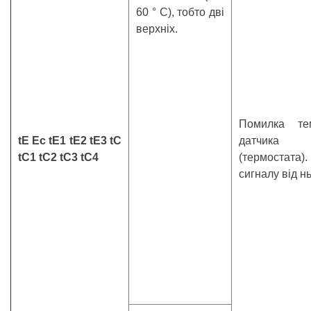
60 ° С), тобто дві
верхніх.
Помилка тем
tE Ec tE1 tE2 tE3 tC
датчика
tC1 tC2 tC3 tC4
(термоста
сигналу від нь