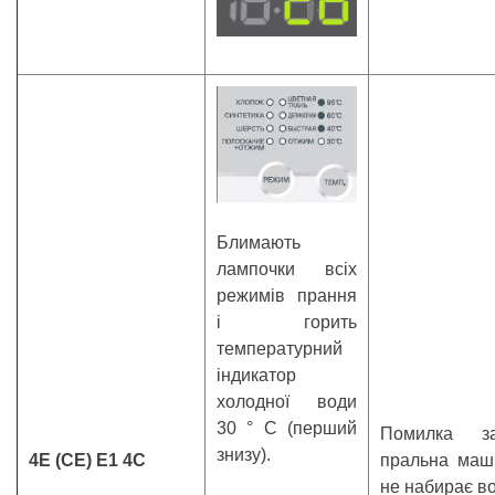
Блимають
лампочки всіх
режимів прання
і горить
температурний
індикатор
холодної води
30 ° С (перший
Помилка за
знизу).
4E (CE) E1 4C
пральна маш
не набирає в