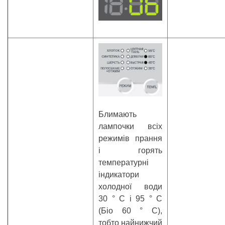
Блимають
лампочки всіх
режимів прання
і горять
температурні
індикатори
холодної води
30 ° С і 95 ° С
(Біо 60 ° С),
тобто найнижчий