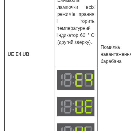
Блимають
лампочки всіх
режимів прання
і горить
температурний
індикатор 60 ° С
(другий зверху).
Помилка д
UE Е4 UB
навантажен
барабана