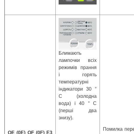
Блимають
лампочки всіх
режимів прання
і горять
температурні
індикатори 30 °
С (холодна
вода) і 40 ° С
(перші два
знизу).
Помилка пере
ОЕ (0E) OF (0F) Е3