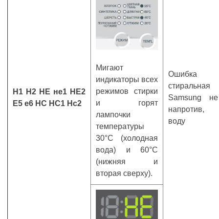
Мигают
Ошибка 
индикаторы всех
стиральн
режимов стирки
Н1 Н2 НЕ не1 НЕ2
Samsung не
и горят
Е5 е6 НС НС1 Нс2
напротив, 
лампочки
воду
температуры
30°С (холодная
вода) и 60°С
(нижняя и
вторая сверху).