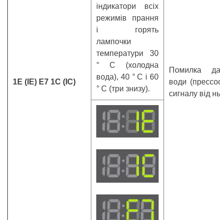
індикатори всіх
режимів прання
і горять
лампочки
температури 30
° С (холодна
Помилка да
вода), 40 ° С і 60
1Е (IE) Е7 1С (IC)
води (прессо
° С (три знизу).
сигналу від нь