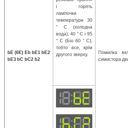
і горять
лампочки
температури 30
° С (холодна
вода), 40 ° С і 95
° С (Біо 60 ° С),
тобто все, крім
bE (6Е) Eb bE1 bE2
Помилка вк
другого зверху.
bE3 bC bC2 b2
симистора дв