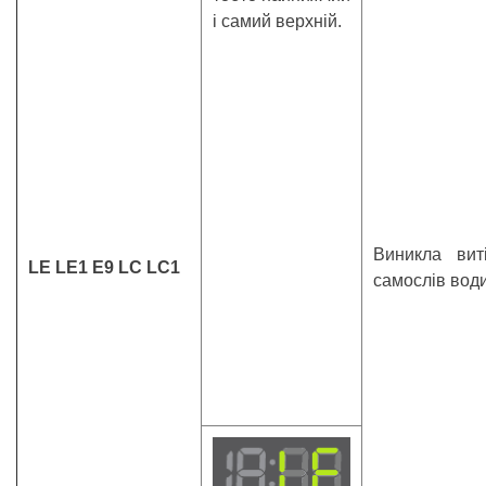
і самий верхній.
Виникла вит
LE LE1 E9 LC LC1
самослів води