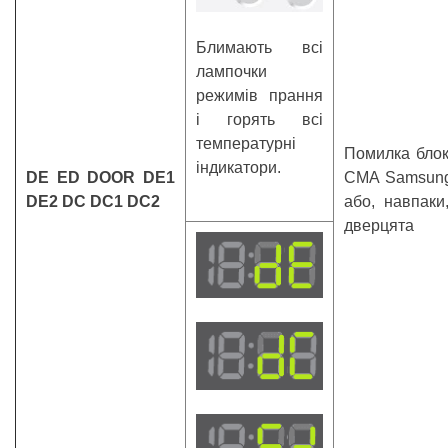
Блимають всі
лампочки
режимів прання
і горять всі
температурні
Помилка блок
індикатори.
DE ED DOOR DE1
СМА Samsung
DE2 DC DC1 DC2
або, навпаки
дверцята