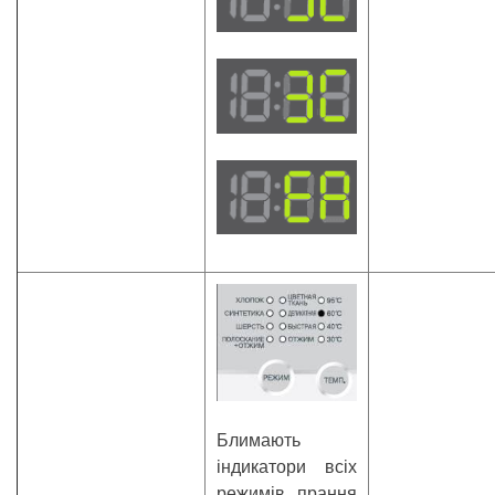
Блимають
індикатори всіх
режимів прання