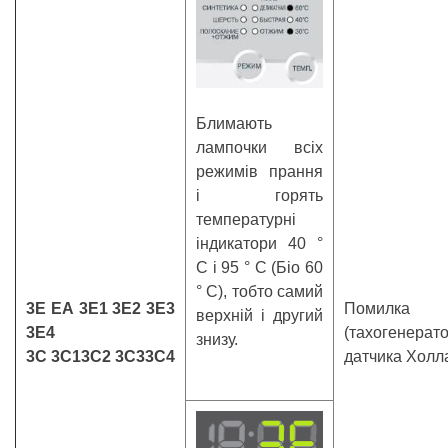
Блимають
лампочки всіх
режимів прання
і горять
температурні
індикатори 40 °
С і 95 ° С (Біо 60
° С), тобто самий
3Е ЕА 3Е1 3Е2 3Е3
Помилка т
верхній і другий
3Е4
(тахогене
знизу.
3C
3C1
3C2
3C3
3C4
датчика Холла