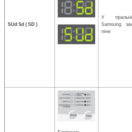
У пральн
SUd 5d ( SD )
Samsung зан
піни