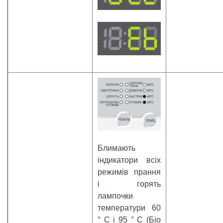
Блимають
індикатори всіх
режимів прання
і горять
лампочки
температури 60
° С і 95 ° С (Біо